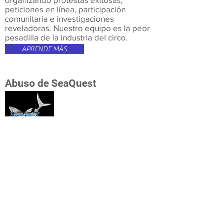
peticiones en línea, participación
comunitaria e investigaciones
reveladoras. Nuestro equipo es la peor
pesadilla de la industria del circo.
APRENDE MÁS
Abuso de SeaQuest
SeaQuest tiene un historial de
establecimientos mal administrados
junto con un extenso historial de delitos
contra el bienestar animal y violaciones
de la seguridad pública. Cientos de
animales han muerto como resultado
de la negligencia de SeaQuest, y varias
personas han reportado lesiones