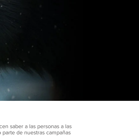
cen saber a las personas a las
mo parte de nuestras campañas