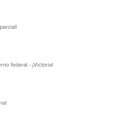
arcial!
no federal - ¡Victoria!
ia!