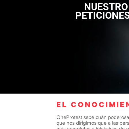
NUESTRO
PETICIONE
El conocimie
OneProtest sabe cuán poderosas 
que nos dirigimos que a las pe
más completas e iniciativas de 