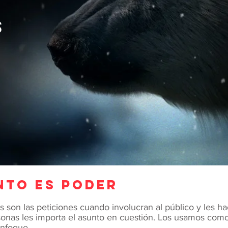
S
nto es poder
son las peticiones cuando involucran al público y les ha
rsonas les importa el asunto en cuestión. Los usamos co
enfoque.